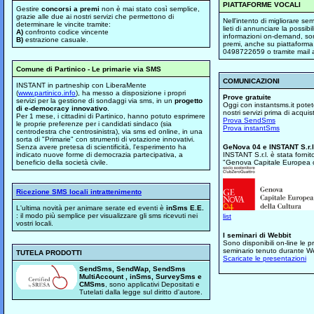
PIATTAFORME VOCALI
Gestire
concorsi a premi
non è mai stato così semplice,
grazie alle due ai nostri servizi che permettono di
Nell'intento di migliorare sem
determinare le vincite tramite:
lieti di annunciare la possibil
A)
confronto codice vincente
informazioni on-demand, son
B)
estrazione casuale.
premi, anche su piattaforma 
0498722659 o tramite mail al
Comune di Partinico - Le primarie via SMS
COMUNICAZIONI
INSTANT in partneship con LiberaMente
(
www.partinico.info
), ha messo a disposizione i propri
Prove gratuite
servizi per la gestione di sondaggi via sms, in un
progetto
Oggi con instantsms.it pote
di e-democracy innovativo
.
nostri servizi prima di acquista
Per 1 mese, i cittadini di Partinico, hanno potuto esprimere
Prova SendSms
le proprie preferenze per i candidati sindaco (sia
Prova instantSms
centrodestra che centrosinistra), via sms ed online, in una
sorta di "Primarie" con strumenti di votazione innovativi.
Senza avere pretesa di scientificità, l'esperimento ha
GeNova 04 e INSTANT S.r.l
indicato nuove forme di democrazia partecipativa, a
INSTANT S.r.l. è stata fornito
beneficio della società civile.
"Genova Capitale Europea de
Ricezione SMS locali intrattenimento
L'ultima novità per animare serate ed eventi è
inSms E.E.
: il modo più semplice per visualizzare gli sms ricevuti nei
list
vostri locali.
I seminari di Webbit
Sono disponibili on-line le 
seminario tenuto durante W
TUTELA PRODOTTI
Scaricate le presentazioni
SendSms, SendWap, SendSms
MultiAccount , inSms, SurveySms e
CMSms
, sono applicativi Depositati e
Tutelati dalla legge sul diritto d'autore.