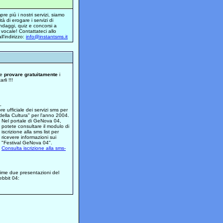
pre più i nostri servizi, siamo
ità di erogare i servizi di
daggi, quiz e concorsi a
vocale! Contattateci allo
l'indirizzo:
info@instantsms.it
te
provare gratuitamente
i
rli !!!
.
re ufficiale dei servizi sms per
lla Cultura" per l'anno 2004.
Nel portale di GeNova 04,
potete consultare il modulo di
iscrizione alla sms list per
ricevere informazioni sui
"Festival GeNova 04".
Consulta iscrizione alla sms-
prime due presentazioni del
ebbit 04: