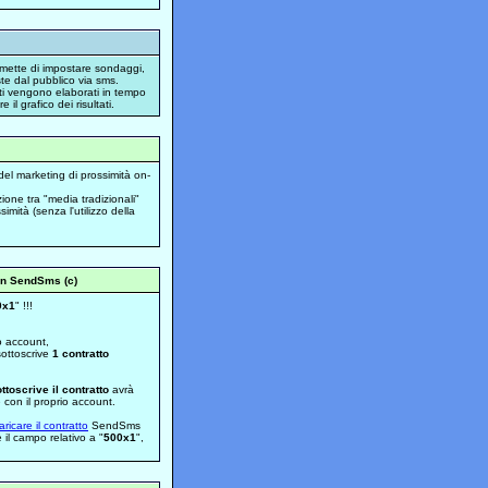
mette di impostare sondaggi,
ste dal pubblico via sms.
uti vengono elaborati in tempo
 il grafico dei risultati.
del marketing di prossimità on-
ione tra "media tradizionali"
imità (senza l'utilizzo della
n SendSms (c)
0x1
" !!!
o account,
sottoscrive
1 contratto
ttoscrive il contratto
avrà
e con il proprio account.
aricare il contratto
SendSms
e il campo relativo a "
500x1
",