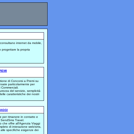
he consultano internet da mobile,
o progettare la propria
REMI
stione di Concorsi a Premi su
sate particolarmente per
ri Commerciali.
urezza del servizio, semplicità
elle caratteristiche dei nostri
IAGGI
e per rimanere in contatto e
i è SendSms Travel.
 che offre all'Agenzia Viaggi
pleto di interazione web/sms,
alle specifiche esigenze dei