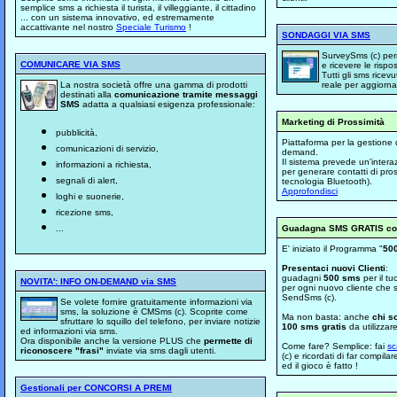
semplice sms a richiesta il turista, il villeggiante, il cittadino
... con un sistema innovativo, ed estremamente
accattivante nel nostro
Speciale Turismo
!
SONDAGGI VIA SMS
SurveySms (c) per
COMUNICARE VIA SMS
e ricevere le rispo
Tutti gli sms ricev
La nostra società offre una gamma di prodotti
reale per aggiornare
destinati alla
comunicazione tramite messaggi
SMS
adatta a qualsiasi esigenza professionale:
Marketing di Prossimità
pubblicità,
Piattaforma per la gestione 
comunicazioni di servizio,
demand.
Il sistema prevede un'interaz
informazioni a richiesta,
per generare contatti di pross
segnali di alert,
tecnologia Bluetooth).
Approfondisci
loghi e suonerie,
ricezione sms,
...
Guadagna SMS GRATIS co
E' iniziato il Programma "
50
Presentaci nuovi Clienti
:
guadagni
500 sms
per il tu
NOVITA': INFO ON-DEMAND via SMS
per ogni nuovo cliente che 
SendSms (c).
Se volete fornire gratuitamente informazioni via
sms, la soluzione è CMSms (c). Scoprite come
Ma non basta: anche
chi so
sfruttare lo squillo del telefono, per inviare notizie
100 sms gratis
da utilizzar
ed informazioni via sms.
Ora disponibile anche la versione PLUS che
permette di
Come fare? Semplice: fai
sc
riconoscere "frasi"
inviate via sms dagli utenti.
(c) e ricordati di far compilar
ed il gioco è fatto !
Gestionali per CONCORSI A PREMI