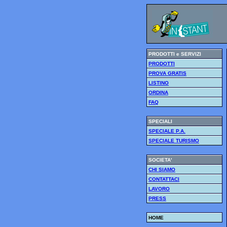
PRODOTTI e SERVIZI
PRODOTTI
PROVA GRATIS
LISTINO
ORDINA
FAQ
SPECIALI
SPECIALE P.A.
SPECIALE TURISMO
SOCIETA'
CHI SIAMO
CONTATTACI
LAVORO
PRESS
HOME