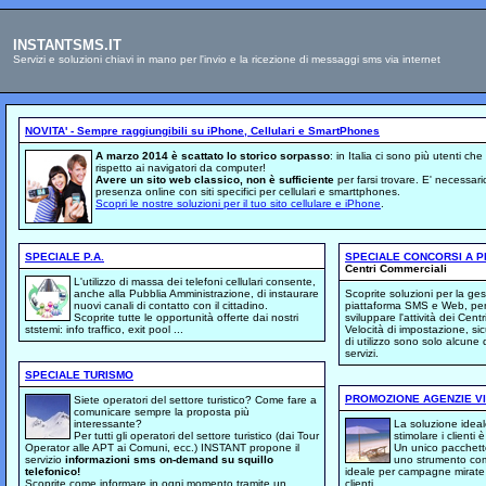
INSTANTSMS.IT
Servizi e soluzioni chiavi in mano per l'invio e la ricezione di messaggi sms via internet
NOVITA' - Sempre raggiungibili su iPhone, Cellulari e SmartPhones
A marzo 2014 è scattato lo storico sorpasso
: in Italia ci sono più utenti c
rispetto ai navigatori da computer!
Avere un sito web classico, non è sufficiente
per farsi trovare. E' necessari
presenza online con siti specifici per cellulari e smarttphones.
Scopri le nostre soluzioni per il tuo sito cellulare e iPhone
.
SPECIALE P.A.
SPECIALE CONCORSI A P
Centri Commerciali
L'utilizzo di massa dei telefoni cellulari consente,
anche alla Pubblia Amministrazione, di instaurare
Scoprite soluzioni per la ge
nuovi canali di contatto con il cittadino.
piattaforma SMS e Web, pen
Scoprite tutte le opportunità offerte dai nostri
sviluppare l'attività dei Cent
ststemi: info traffico, exit pool ...
Velocità di impostazione, sic
di utilizzo sono solo alcune d
servizi.
SPECIALE TURISMO
PROMOZIONE AGENZIE V
Siete operatori del settore turistico? Come fare a
comunicare sempre la proposta più
interessante?
La soluzione ideal
Per tutti gli operatori del settore turistico (dai Tour
stimolare i client
Operator alle APT ai Comuni, ecc.) INSTANT propone il
Un unico pacchetto
servizio
informazioni
sms
on-demand su squillo
uno strumento com
telefonico!
ideale per campagne mirate 
Scoprite come informare in ogni momento tramite un
clienti.